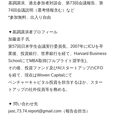
基調講演、過去参加者対談会、第73回会議報告、第
74回会議説明（選考情報含む）など
*参加無料、出入り自由
▼基調講演者プロフィール
加藤道子 氏
第57回日米学生会議実行委員⻑。2007年にICUを卒
業後、投資銀行、世界銀行を経て、Harvard Business
SchoolにてMBA取得(フルブライト奨学生)。
その後、投資ファンド及びAIスタートアップのCFO
を経て、現在はWoven Capitalにて
ベンチャーキャピタル投資を担当するほか、スター
トアップの社外役員等を務める。
▼ 問い合わせ先
jasc.73.74.report@gmail.com（報告会担当）