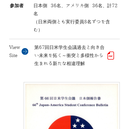
参加者
日本側 36名、アメリカ側 36名、計72
名
（日米両側とも実行委員8名ずつを含
む）
View
第67回日米学生会議過去と向き合
Site
い未来を拓く～衝突と多様性から
生まれる新たな相違理解