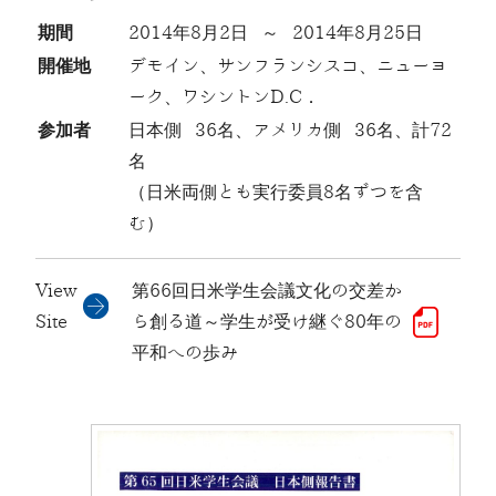
期間
2014年8月2日 ～ 2014年8月25日
開催地
デモイン、サンフランシスコ、ニューヨ
ーク、ワシントンD.C．
参加者
日本側 36名、アメリカ側 36名、計72
名
（日米両側とも実行委員8名ずつを含
む）
View
第66回日米学生会議文化の交差か
Site
ら創る道～学生が受け継ぐ80年の
平和への歩み