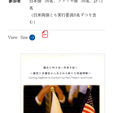
参加者
日本側 36名、アメリカ側 36名、計72
名
（日米両側とも実行委員8名ずつを含
む）
View Site