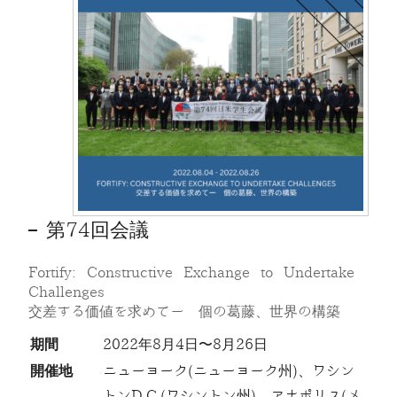
第74回会議
Fortify: Constructive Exchange to Undertake
Challenges
交差する価値を求めてー 個の葛藤、世界の構築
期間
2022年8月4日〜8月26日
開催地
ニューヨーク(ニューヨーク州)、ワシン
トンD.C.(ワシントン州)、アナポリス(メ