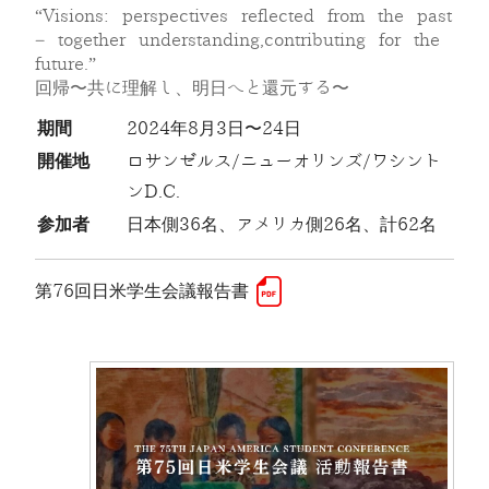
“Visions: perspectives reflected from the past
– together understanding,contributing for the
future.”
回帰〜共に理解し、明日へと還元する〜
期間
2024年8月3日〜24日
開催地
ロサンゼルス/ニューオリンズ/ワシント
ンD.C.
参加者
日本側36名、アメリカ側26名、計62名
第76回日米学生会議報告書