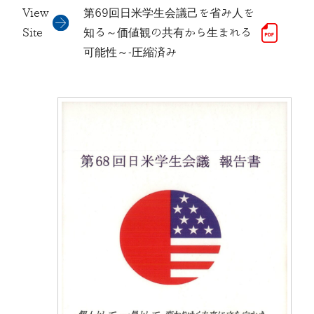
View
第69回日米学生会議己を省み人を
Site
知る～価値観の共有から生まれる
可能性～-圧縮済み