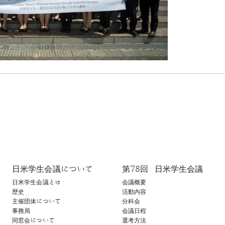
日米学生会議について
第78回​ 日米学生会議
日米学生会議とは
会議概要
歴史
活動内容
主催団体について
分科会
事務局
会議日程
同窓会について
選考方法