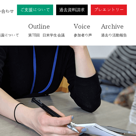
ご支援について
過去資料請求
プレエントリー
い合わせ
Outline
Voice
Archive
会議について
第78回​ 日米学生会議
参加者の声
過去の活動報告