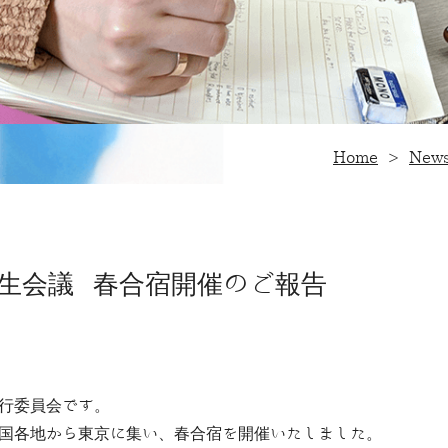
Home
>
New
学生会議 春合宿開催のご報告
実行委員会です。
全国各地から東京に集い、春合宿を開催いたしました。