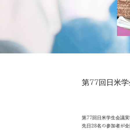
第77回日米
第77回日米学生会議
先日28名の参加者が