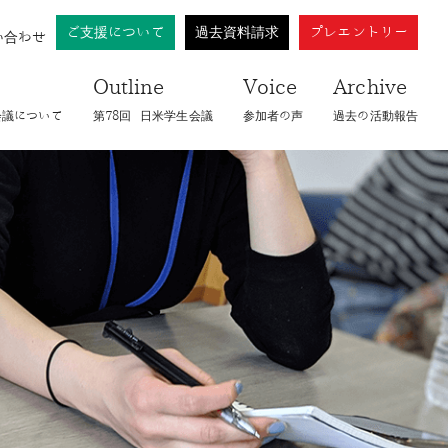
ご支援について
過去資料請求
プレエントリー
い合わせ
Outline
Voice
Archive
会議について
第78回​ 日米学生会議
参加者の声
過去の活動報告